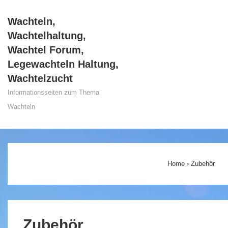
↓
Wachteln,
Zum
Wachtelhaltung,
Inhalt
Wachtel Forum,
Legewachteln Haltung,
Wachtelzucht
Informationsseiten zum Thema
Wachteln
Main
Navigation
Home
›
Zubehör
Zubehör