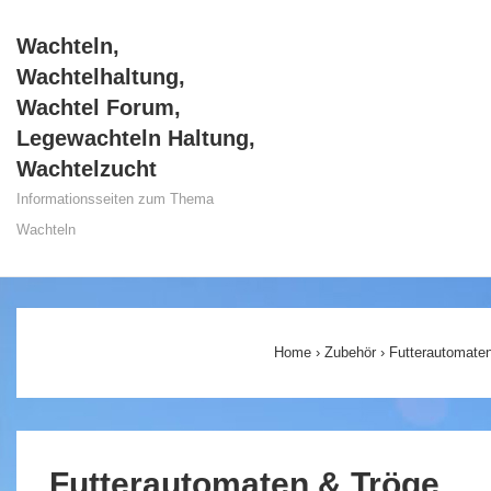
↓
Wachteln,
Zum
Wachtelhaltung,
Inhalt
Wachtel Forum,
Legewachteln Haltung,
Wachtelzucht
Informationsseiten zum Thema
Wachteln
Main
Navigation
Home
›
Zubehör
›
Futterautomate
Futterautomaten & Tröge