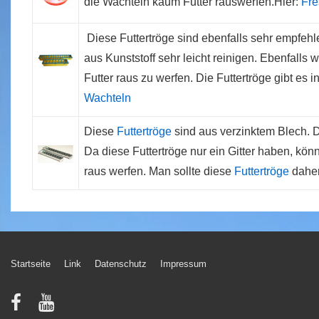
die Wachteln kaum Futter rauswerfen.Hier:
Fre
Diese Futtertröge sind ebenfalls sehr empfehl
aus Kunststoff sehr leicht reinigen. Ebenfalls 
Futter raus zu werfen. Die Futtertröge gibt e
Wachteln
Diese
Futtertröge
sind aus verzinktem Blech. Di
Da diese Futtertröge nur ein Gitter haben, kö
raus werfen. Man sollte diese
Futtertröge
daher
Footer-
Startseite
Link
Datenschutz
Impressum
Menü