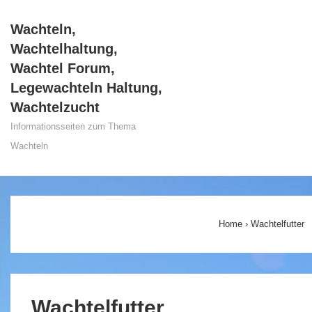
↓
Wachteln,
Zum
Wachtelhaltung,
Inhalt
Wachtel Forum,
Legewachteln Haltung,
Wachtelzucht
Informationsseiten zum Thema
Wachteln
Main
Navigation
Home
›
Wachtelfutter
Wachtelfutter