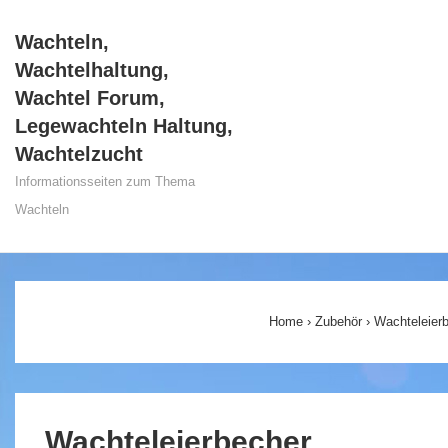
↓
Wachteln,
Zum
Wachtelhaltung,
Inhalt
Wachtel Forum,
Legewachteln Haltung,
Wachtelzucht
Informationsseiten zum Thema
Wachteln
Main
Navigation
Home
›
Zubehör
›
Wachteleier
Wachteleierbecher