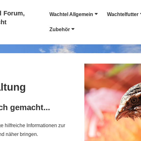
Main
l Forum,
Wachtel Allgemein
Wachtelfutter
Navigation
cht
Zubehör
ltung
ch gemacht...
 hilfreiche Informationen zur
nd näher bringen.