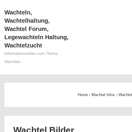
↓
Wachteln,
Zum
Wachtelhaltung,
Inhalt
Wachtel Forum,
Legewachteln Haltung,
Wachtelzucht
Informationsseiten zum Thema
Wachteln
Main
Navigation
Home
›
Wachtel Infos
›
Wachtel
Wachtel Bilder