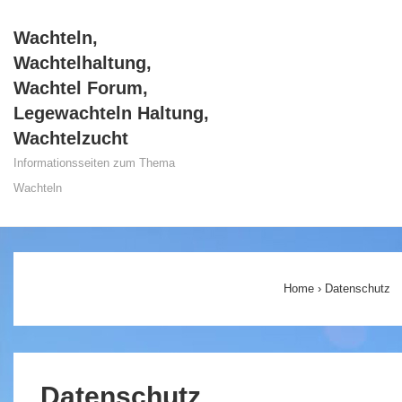
↓
Wachteln,
Zum
Wachtelhaltung,
Inhalt
Wachtel Forum,
Legewachteln Haltung,
Wachtelzucht
Informationsseiten zum Thema
Wachteln
Main
Navigation
Home
›
Datenschutz
Datenschutz